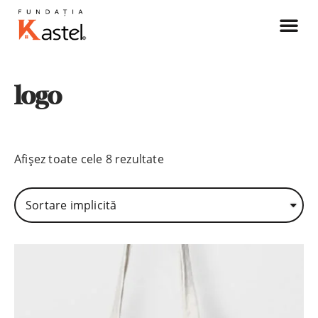
Povestea noa
logo
Afișez toate cele 8 rezultate